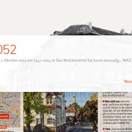
052
t
1. Oktober 2013
am
744 × 1024
in
Das Moltkeviertel bis heute einmalig… WA
Wei