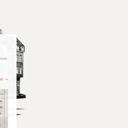
Z vom
ter →