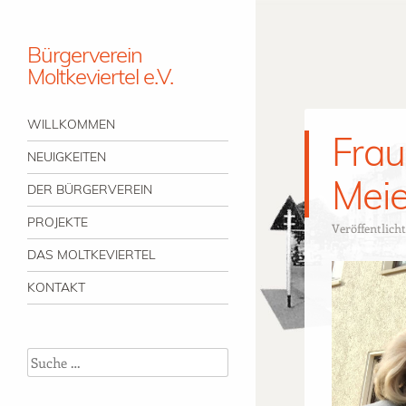
Bürgerverein
Moltkeviertel e.V.
Menü
Zum Inhalt springen
WILLKOMMEN
Frau
NEUIGKEITEN
Mei
DER BÜRGERVEREIN
PROJEKTE
Veröffentlich
DAS MOLTKEVIERTEL
KONTAKT
Suche