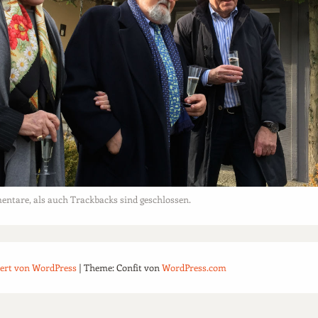
tare, als auch Trackbacks sind geschlossen.
iert von WordPress
|
Theme: Confit von
WordPress.com