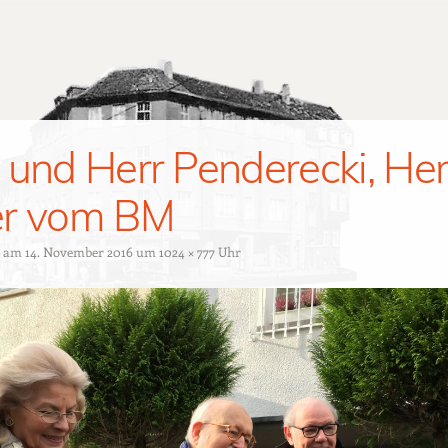
 und Herr Penderecki, Her
er vom BM
t am
14. November 2016
um
1024 × 777
Uhr